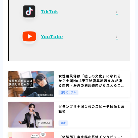
›
TikTok
›
YouTube
女性用風俗は「癒しの文化」になれる
か？全国No.1東京秘密基地ほまれが語
る国内・海外の利用動向から見えるニー
ズ
現場のリアル
グランプリ全国１位のスピーチ映像と裏
話㊙
09:23
裏話
【体験談】東京秘密基地インタビュー: