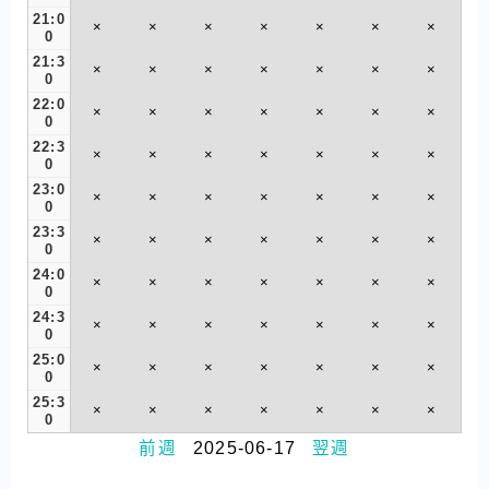
21:0
×
×
×
×
×
×
×
0
21:3
×
×
×
×
×
×
×
0
22:0
×
×
×
×
×
×
×
0
22:3
×
×
×
×
×
×
×
0
23:0
×
×
×
×
×
×
×
0
23:3
×
×
×
×
×
×
×
0
24:0
×
×
×
×
×
×
×
0
24:3
×
×
×
×
×
×
×
0
25:0
×
×
×
×
×
×
×
0
25:3
×
×
×
×
×
×
×
0
前週
2025-06-17
翌週