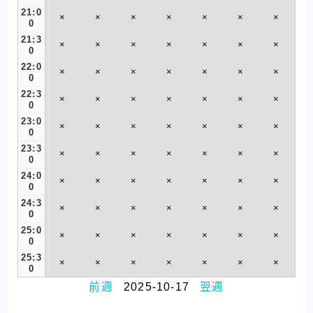
21:0
×
×
×
×
×
×
×
0
21:3
×
×
×
×
×
×
×
0
22:0
×
×
×
×
×
×
×
0
22:3
×
×
×
×
×
×
×
0
23:0
×
×
×
×
×
×
×
0
23:3
×
×
×
×
×
×
×
0
24:0
×
×
×
×
×
×
×
0
24:3
×
×
×
×
×
×
×
0
25:0
×
×
×
×
×
×
×
0
25:3
×
×
×
×
×
×
×
0
前週
2025-10-17
翌週