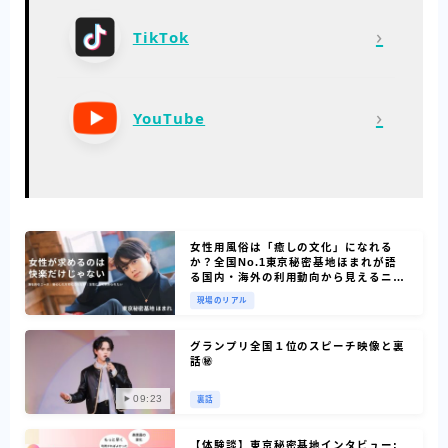
›
TikTok
›
YouTube
女性用風俗は「癒しの文化」になれる
か？全国No.1東京秘密基地ほまれが語
る国内・海外の利用動向から見えるニー
ズ
現場のリアル
グランプリ全国１位のスピーチ映像と裏
話㊙
09:23
裏話
【体験談】東京秘密基地インタビュー: