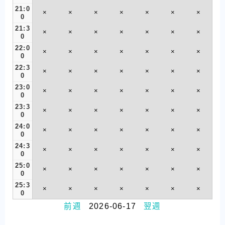
21:0
×
×
×
×
×
×
×
0
21:3
×
×
×
×
×
×
×
0
22:0
×
×
×
×
×
×
×
0
22:3
×
×
×
×
×
×
×
0
23:0
×
×
×
×
×
×
×
0
23:3
×
×
×
×
×
×
×
0
24:0
×
×
×
×
×
×
×
0
24:3
×
×
×
×
×
×
×
0
25:0
×
×
×
×
×
×
×
0
25:3
×
×
×
×
×
×
×
0
前週
2026-06-17
翌週