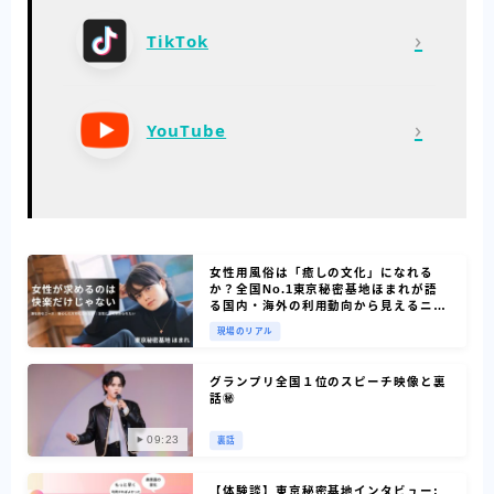
›
TikTok
›
YouTube
女性用風俗は「癒しの文化」になれる
か？全国No.1東京秘密基地ほまれが語
る国内・海外の利用動向から見えるニー
ズ
現場のリアル
グランプリ全国１位のスピーチ映像と裏
話㊙
09:23
裏話
【体験談】東京秘密基地インタビュー: