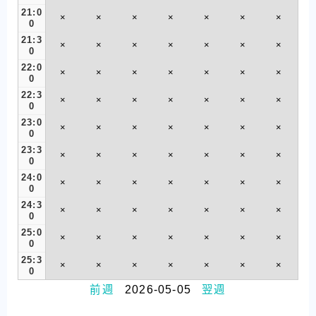
21:0
×
×
×
×
×
×
×
0
21:3
×
×
×
×
×
×
×
0
22:0
×
×
×
×
×
×
×
0
22:3
×
×
×
×
×
×
×
0
23:0
×
×
×
×
×
×
×
0
23:3
×
×
×
×
×
×
×
0
24:0
×
×
×
×
×
×
×
0
24:3
×
×
×
×
×
×
×
0
25:0
×
×
×
×
×
×
×
0
25:3
×
×
×
×
×
×
×
0
前週
2026-05-05
翌週