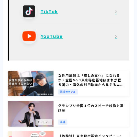
›
TikTok
›
YouTube
女性用風俗は「癒しの文化」になれる
か？全国No.1東京秘密基地ほまれが語
る国内・海外の利用動向から見えるニー
ズ
現場のリアル
グランプリ全国１位のスピーチ映像と裏
話㊙
09:23
裏話
【体験談】東京秘密基地インタビュー: