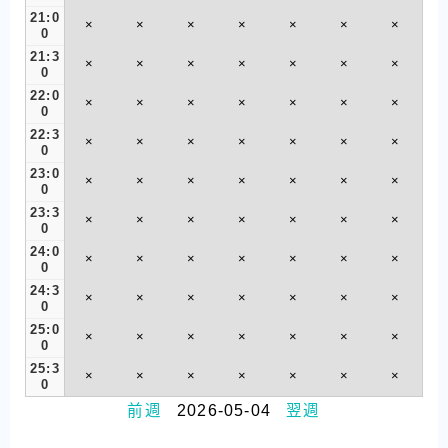
21:0
×
×
×
×
×
×
×
0
21:3
×
×
×
×
×
×
×
0
22:0
×
×
×
×
×
×
×
0
22:3
×
×
×
×
×
×
×
0
23:0
×
×
×
×
×
×
×
0
23:3
×
×
×
×
×
×
×
0
24:0
×
×
×
×
×
×
×
0
24:3
×
×
×
×
×
×
×
0
25:0
×
×
×
×
×
×
×
0
25:3
×
×
×
×
×
×
×
0
前週
2026-05-04
翌週