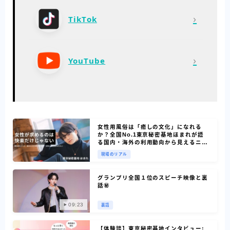
›
TikTok
›
YouTube
女性用風俗は「癒しの文化」になれる
か？全国No.1東京秘密基地ほまれが語
る国内・海外の利用動向から見えるニー
ズ
現場のリアル
グランプリ全国１位のスピーチ映像と裏
話㊙
09:23
裏話
【体験談】東京秘密基地インタビュー: