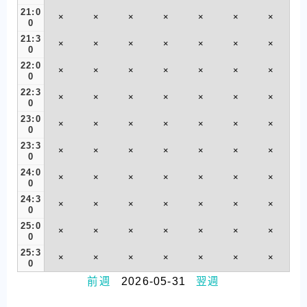
21:0
×
×
×
×
×
×
×
0
21:3
×
×
×
×
×
×
×
0
22:0
×
×
×
×
×
×
×
0
22:3
×
×
×
×
×
×
×
0
23:0
×
×
×
×
×
×
×
0
23:3
×
×
×
×
×
×
×
0
24:0
×
×
×
×
×
×
×
0
24:3
×
×
×
×
×
×
×
0
25:0
×
×
×
×
×
×
×
0
25:3
×
×
×
×
×
×
×
0
前週
2026-05-31
翌週