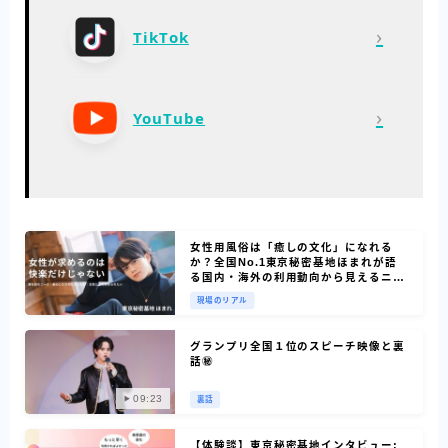
›
TikTok
›
YouTube
女性用風俗は「癒しの文化」になれる
か？全国No.1東京秘密基地ほまれが語
る国内・海外の利用動向から見えるニー
ズ
現場のリアル
グランプリ全国１位のスピーチ映像と裏
話㊙
09:23
裏話
【体験談】東京秘密基地インタビュー: