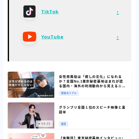
›
TikTok
›
YouTube
女性用風俗は「癒しの文化」になれる
か？全国No.1東京秘密基地ほまれが語
る国内・海外の利用動向から見えるニー
ズ
現場のリアル
グランプリ全国１位のスピーチ映像と裏
話㊙
09:23
裏話
【体験談】東京秘密基地インタビュー: