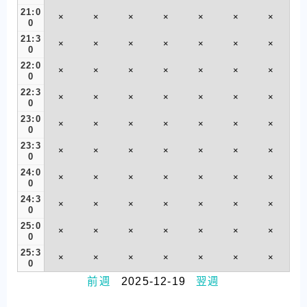
21:0
×
×
×
×
×
×
×
0
21:3
×
×
×
×
×
×
×
0
22:0
×
×
×
×
×
×
×
0
22:3
×
×
×
×
×
×
×
0
23:0
×
×
×
×
×
×
×
0
23:3
×
×
×
×
×
×
×
0
24:0
×
×
×
×
×
×
×
0
24:3
×
×
×
×
×
×
×
0
25:0
×
×
×
×
×
×
×
0
25:3
×
×
×
×
×
×
×
0
前週
2025-12-19
翌週