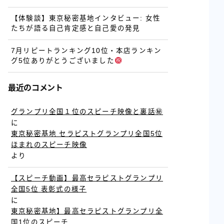
【体験談】東京秘密基地インタビュー: 女性
たちが語る自己肯定感と自己愛の発見
7月リピートランキング10位・本店ランキン
グ5位ありがとうございました
最近のコメント
グランプリ全国１位のスピーチ映像と裏話㊙
に
東京秘密基地 セラピストグランプリ全国5位
ほまれのスピーチ映像
より
【スピーチ動画】最高セラピストグランプリ
全国5位 表彰式の様子
に
東京秘密基地】最高セラピストグランプリ全
国1位のスピーチ