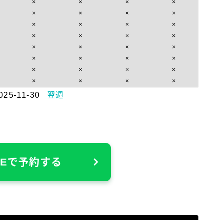
×
×
×
×
×
×
×
×
×
×
×
×
×
×
×
×
×
×
×
×
×
×
×
×
×
×
×
×
×
×
×
×
025-11-30
翌週
NEで予約する