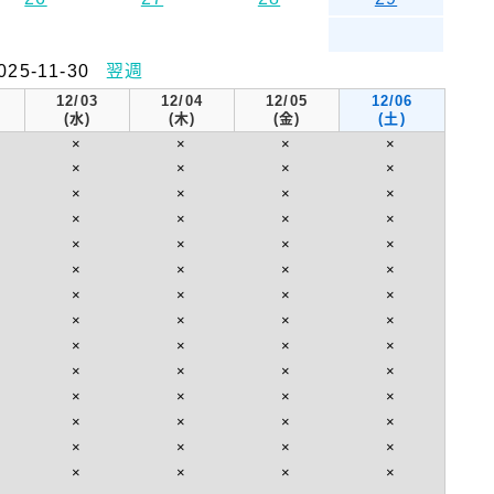
025-11-30
翌週
12/03
12/04
12/05
12/06
(水)
(木)
(金)
(土)
×
×
×
×
×
×
×
×
×
×
×
×
×
×
×
×
×
×
×
×
×
×
×
×
×
×
×
×
×
×
×
×
×
×
×
×
×
×
×
×
×
×
×
×
×
×
×
×
×
×
×
×
×
×
×
×