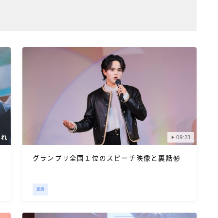
09:23
グランプリ全国１位のスピーチ映像と裏話㊙
裏話