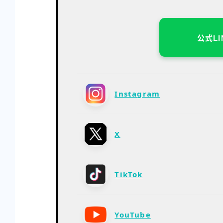
公式L
Instagram
X
TikTok
YouTube