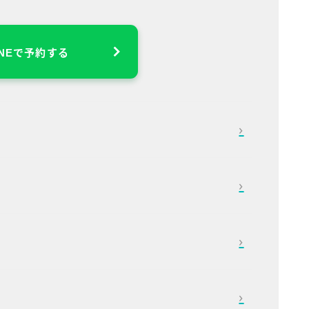
INEで予約する
›
›
›
›