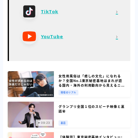
›
TikTok
›
YouTube
女性用風俗は「癒しの文化」になれる
か？全国No.1東京秘密基地ほまれが語
る国内・海外の利用動向から見えるニー
ズ
現場のリアル
グランプリ全国１位のスピーチ映像と裏
話㊙
09:23
裏話
【体験談】東京秘密基地インタビュー: