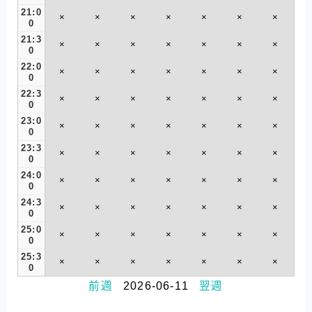
21:0
×
×
×
×
×
×
×
0
21:3
×
×
×
×
×
×
×
0
22:0
×
×
×
×
×
×
×
0
22:3
×
×
×
×
×
×
×
0
23:0
×
×
×
×
×
×
×
0
23:3
×
×
×
×
×
×
×
0
24:0
×
×
×
×
×
×
×
0
24:3
×
×
×
×
×
×
×
0
25:0
×
×
×
×
×
×
×
0
25:3
×
×
×
×
×
×
×
0
前週
2026-06-11
翌週