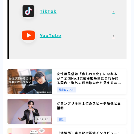
›
TikTok
›
YouTube
女性用風俗は「癒しの文化」になれる
か？全国No.1東京秘密基地ほまれが語
る国内・海外の利用動向から見えるニー
ズ
現場のリアル
グランプリ全国１位のスピーチ映像と裏
話㊙
09:23
裏話
【体験談】東京秘密基地インタビュー: