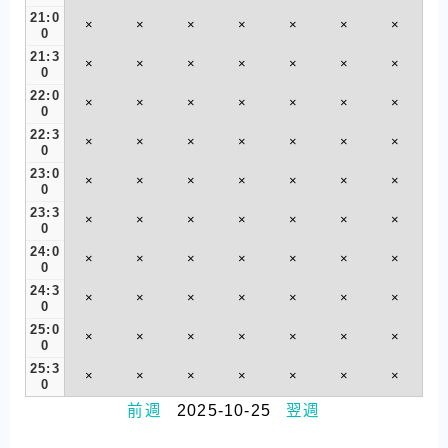
21:0
×
×
×
×
×
×
×
0
21:3
×
×
×
×
×
×
×
0
22:0
×
×
×
×
×
×
×
0
22:3
×
×
×
×
×
×
×
0
23:0
×
×
×
×
×
×
×
0
23:3
×
×
×
×
×
×
×
0
24:0
×
×
×
×
×
×
×
0
24:3
×
×
×
×
×
×
×
0
25:0
×
×
×
×
×
×
×
0
25:3
×
×
×
×
×
×
×
0
前週
2025-10-25
翌週