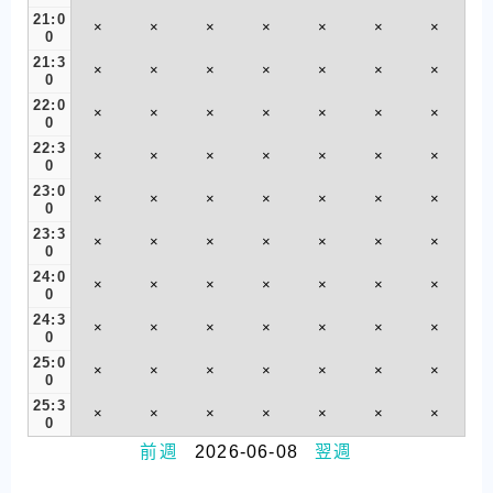
21:0
×
×
×
×
×
×
×
0
21:3
×
×
×
×
×
×
×
0
22:0
×
×
×
×
×
×
×
0
22:3
×
×
×
×
×
×
×
0
23:0
×
×
×
×
×
×
×
0
23:3
×
×
×
×
×
×
×
0
24:0
×
×
×
×
×
×
×
0
24:3
×
×
×
×
×
×
×
0
25:0
×
×
×
×
×
×
×
0
25:3
×
×
×
×
×
×
×
0
前週
2026-06-08
翌週