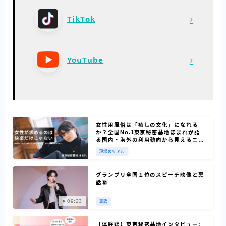
›
TikTok
›
YouTube
女性用風俗は「癒しの文化」になれる
か？全国No.1東京秘密基地ほまれが語
る国内・海外の利用動向から見えるニー
ズ
現場のリアル
グランプリ全国１位のスピーチ映像と裏
話㊙
09:23
裏話
【体験談】東京秘密基地インタビュー: