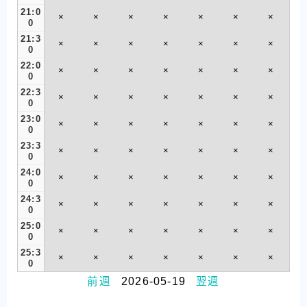
21:0
×
×
×
×
×
×
×
0
21:3
×
×
×
×
×
×
×
0
22:0
×
×
×
×
×
×
×
0
22:3
×
×
×
×
×
×
×
0
23:0
×
×
×
×
×
×
×
0
23:3
×
×
×
×
×
×
×
0
24:0
×
×
×
×
×
×
×
0
24:3
×
×
×
×
×
×
×
0
25:0
×
×
×
×
×
×
×
0
25:3
×
×
×
×
×
×
×
0
前週
2026-05-19
翌週