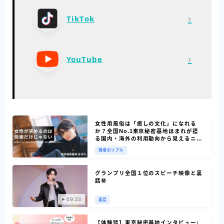
›
TikTok
›
YouTube
女性用風俗は「癒しの文化」になれる
か？全国No.1東京秘密基地ほまれが語
る国内・海外の利用動向から見えるニー
ズ
現場のリアル
グランプリ全国１位のスピーチ映像と裏
話㊙
09:23
裏話
【体験談】東京秘密基地インタビュー: