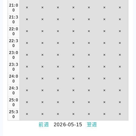
21:0
×
×
×
×
×
×
×
0
21:3
×
×
×
×
×
×
×
0
22:0
×
×
×
×
×
×
×
0
22:3
×
×
×
×
×
×
×
0
23:0
×
×
×
×
×
×
×
0
23:3
×
×
×
×
×
×
×
0
24:0
×
×
×
×
×
×
×
0
24:3
×
×
×
×
×
×
×
0
25:0
×
×
×
×
×
×
×
0
25:3
×
×
×
×
×
×
×
0
前週
2026-05-15
翌週