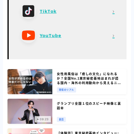
›
TikTok
›
YouTube
女性用風俗は「癒しの文化」になれる
か？全国No.1東京秘密基地ほまれが語
る国内・海外の利用動向から見えるニー
ズ
現場のリアル
グランプリ全国１位のスピーチ映像と裏
話㊙
09:23
裏話
【体験談】東京秘密基地インタビュー: